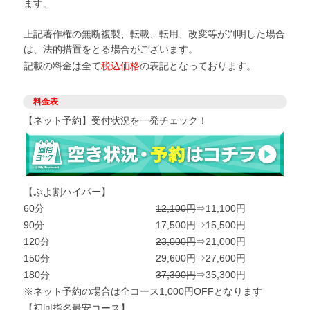
ます。
上記著作権の無断複製、転載、転用、改変等が判明した場合
は、法的措置をとる場合がございます。
記載の料金は全て
税込価格
の表記となっております。
料金表
【ネット予約】受付状況を一発チェック！
【ぷよ割ハイパー】
60分
12,100円
⇒11,100円
90分
17,500円
⇒15,500円
120分
23,000円
⇒21,000円
150分
29,600円
⇒27,600円
180分
37,300円
⇒35,300円
※ネット予約の場合は全コース1,000円OFFとなります
【初回指名最安コース】