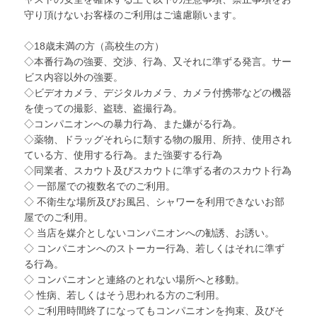
守り頂けないお客様のご利用はご遠慮願います。
◇18歳未満の方（高校生の方）
◇本番行為の強要、交渉、行為、又それに準ずる発言。サー
ビス内容以外の強要。
◇ビデオカメラ、デジタルカメラ、カメラ付携帯などの機器
を使っての撮影、盗聴、盗撮行為。
◇コンパニオンへの暴力行為、また嫌がる行為。
◇薬物、ドラッグそれらに類する物の服用、所持、使用され
ている方、使用する行為。また強要する行為
◇同業者、スカウト及びスカウトに準ずる者のスカウト行為
◇ 一部屋での複数名でのご利用。
◇ 不衛生な場所及びお風呂、シャワーを利用できないお部
屋でのご利用。
◇ 当店を媒介としないコンパニオンへの勧誘、お誘い。
◇ コンパニオンへのストーカー行為、若しくはそれに準ず
る行為。
◇ コンパニオンと連絡のとれない場所へと移動。
◇ 性病、若しくはそう思われる方のご利用。
◇ ご利用時間終了になってもコンパニオンを拘束、及びそ