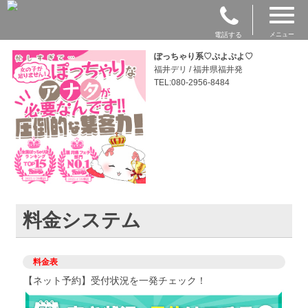
電話する
メニュー
ぽっちゃり系♡ぷよぷよ♡
福井デリ / 福井県福井発
TEL:080-2956-8484
料金システム
料金表
【ネット予約】受付状況を一発チェック！