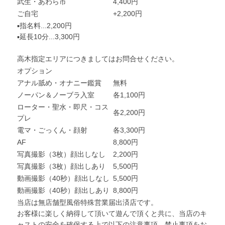
武生・あわら市
4,400円
ご自宅
+2,200円
▪指名料...2,200円
▪延長10分...3,300円
高木指定エリアにつきましてはお問合せください。
オプション
アナル舐め・オナニー鑑賞
無料
ノーパン＆ノーブラ入室
各1,100円
ローター・聖水・即尺・コス
各2,200円
プレ
電マ・ごっくん・顔射
各3,300円
AF
8,800円
写真撮影（3枚）顔出しなし
2,200円
写真撮影（3枚）顔出しあり
5,500円
動画撮影（40秒）顔出しなし
5,500円
動画撮影（40秒）顔出しあり
8,800円
当店は無店舗型風俗特殊営業届出済店です。
お客様に楽しく納得して頂いて遊んで頂くと共に、当店のキ
ャストの安全を確保する上で以下の注意事項、禁止事項をお