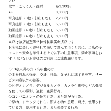
プレ
電マ・ごっくん・顔射
各3,300円
AF
8,800円
写真撮影（3枚）顔出しなし
2,200円
写真撮影（3枚）顔出しあり
5,500円
動画撮影（40秒）顔出しなし
5,500円
動画撮影（40秒）顔出しあり
8,800円
当店は無店舗型風俗特殊営業届出済店です。
お客様に楽しく納得して頂いて遊んで頂くと共に、当店のキ
ャストの安全を確保する上で以下の注意事項、禁止事項をお
守り頂けないお客様のご利用はご遠慮願います。
◇18歳未満の方（高校生の方）
◇本番行為の強要、交渉、行為、又それに準ずる発言。サー
ビス内容以外の強要。
◇ビデオカメラ、デジタルカメラ、カメラ付携帯などの機器
を使っての撮影、盗聴、盗撮行為。
◇コンパニオンへの暴力行為、また嫌がる行為。
◇薬物、ドラッグそれらに類する物の服用、所持、使用され
ている方、使用する行為。また強要する行為