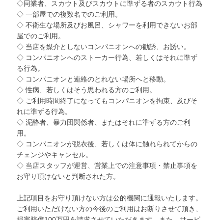
◇同業者、スカウト及びスカウトに準ずる者のスカウト行為
◇ 一部屋での複数名でのご利用。
◇ 不衛生な場所及びお風呂、シャワーを利用できないお部
屋でのご利用。
◇ 当店を媒介としないコンパニオンへの勧誘、お誘い。
◇ コンパニオンへのストーカー行為、若しくはそれに準ず
る行為。
◇ コンパニオンと連絡のとれない場所へと移動。
◇ 性病、若しくはそう思われる方のご利用。
◇ ご利用時間終了になってもコンパニオンを拘束、及びそ
れに準ずる行為。
◇ 泥酔者、暴力団関係者、またはそれに準ずる方のご利
用。
◇ コンパニオンが脱衣後、若しくは体に触れられてからの
チェンジやキャンセル。
◇ 当店スタッフが運営、営業上での注意事項・禁止事項を
お守り頂けないと判断された方。
上記項目をお守り頂けない方は公的機関に通報いたします。
ご利用いただけない方の今後のご利用はお断りさせて頂き、
損害賠償100万円を請求させていただきます。また、サービ