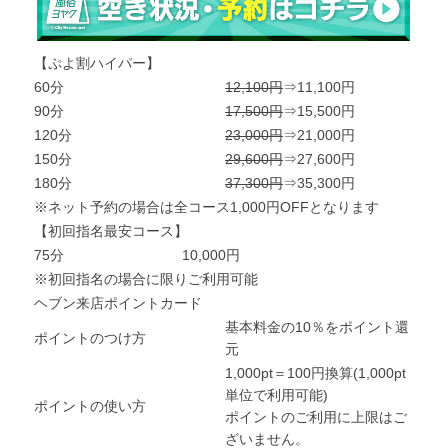
【ぷよ割ハイパー】
60分
12,100円
⇒11,100円
90分
17,500円
⇒15,500円
120分
23,000円
⇒21,000円
150分
29,600円
⇒27,600円
180分
37,300円
⇒35,300円
※ネット予約の場合は全コース1,000円OFFとなります
【初回指名最安コース】
75分
10,000円
※初回指名の場合に限りご利用可能
ヘブン来店ポイントカード
基本料金の10％をポイント還
ポイントのつけ方
元
1,000pt＝100円換算(1,000pt
単位で利用可能)
ポイントの使い方
ポイントのご利用に上限はご
ざいません。